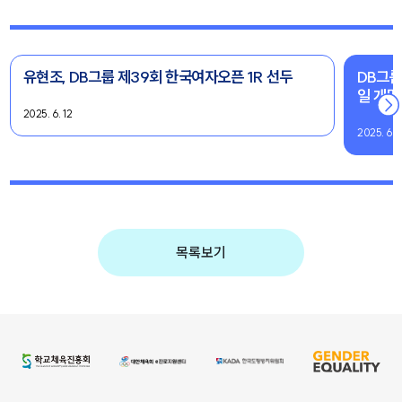
유현조, DB그룹 제39회 한국여자오픈 1R 선두
DB그룹
일 개막
2025. 6. 12
2025. 6. 
목록보기