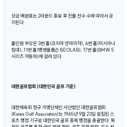
상금 배분표는 2라운드 종료 후 진출 선수 수에 따라서 공
지된다.
홀인원 부상은 3번 홀(코지마 안마의자), 6번 홀(덕시아나
침대), 11번 홀(뱅앤올룹슨 BEOLAB), 17번 홀(BMW 5
시리즈 자동차)에 걸려 있다.
대한골프협회 [대한민국 골프 기준]
대한체육회 정규 가맹단체인 사단법인 대한골프협회
(Korea Golf Association)는 1965년 9월 23일 설립된 스
포츠 행정 기구로 대한민국 골프 종목 행정을 총괄한다. 목
적은 골프를 통한 국민 체력 향상, 골프 문화 발전, 우수 선