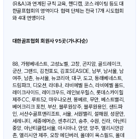
(R&A)과 연계된 규칙 교육, 핸디캡, 코스 레이팅 등도 대
한골프협회의 영역이다. 협력 단체는 전국 17개 시도협회
와 4대 연맹이다.
대한골프협회 회원사 95곳(가나다순)
88, 가평베네스트, 고성노벨, 고창, 곤지암, 골드레이크,
군산, 그랜드, 김천포도, 김포SEASIDE, 남부, 남서울, 남
여주, 남촌, 뉴서울, 뉴코리아, 대구, 도고, 동래베네스트,
드림파크, 디오션, 라데나, 라비에벨 듄스, 라비에벨 올드,
레이크사이드, 레이크우드, 레인보우힐스, 롯데스카이힐
제주CC, 루트52, 마우나오션, 몽베르, 무안, 베스트밸리,
베어크리크 포천, 부산, 블루원상주, 블루원용인, 샌드파
인, 서산수골프앤리조트, 서울, 서원밸리, 설해원, 성문안,
세레니티, 세종에머슨, 센추리21, 송추, 수원, 신라, 아난티
중앙, 아난티클럽서울, 아시아나, 안양, 양주, 엘리시안강
촌, 엘리시안 제주, 오창 에딘버러, 올데이 옥스필드, 올데