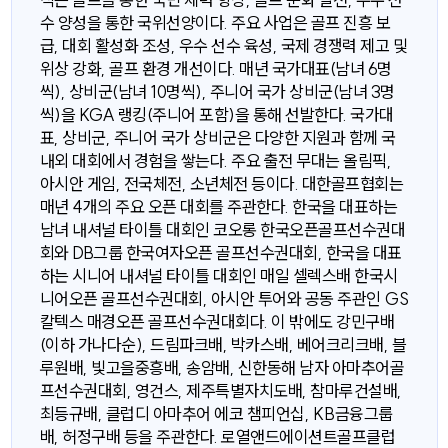
수 양성을 통한 국위선양이다. 주요 사업은 골프 진흥 보
급, 대회 활성화 조성, 우수 선수 육성, 국제 경쟁력 제고 및
위상 강화, 골프 환경 개선이다. 매년 국가대표(남녀 6명
씩), 상비군(남녀 10명씩), 주니어 국가 상비군(남녀 3명
씩)을 KGA 랭킹(주니어 포함)을 통해 선발한다. 국가대
표, 상비군, 주니어 국가 상비군은 다양한 지원과 함께 국
내외 대회에서 경험을 쌓는다. 주요 출전 무대는 올림픽,
아시안 게임, 전국체전, 소년체전 등이다. 대한골프협회는
매년 4개의 주요 오픈 대회를 주관한다. 한국을 대표하는
남녀 내셔널 타이틀 대회인 코오롱 한국오픈골프선수권대
회와 DB그룹 한국여자오픈 골프선수권대회, 한국을 대표
하는 시니어 내셔널 타이틀 대회인 매일 셀렉스배 한국시
니어오픈 골프선수권대회, 아시안 투어와 공동 주관인 GS
칼텍스 매경오픈 골프선수권대회다. 이 밖에도 강민구배
(이하 가나다순), 드림파크배, 박카스배, 베어크리크배, 블
루원배, 빛고을중흥배, 송암배, 신한동해 남자 아마추어골
프선수권대회, 영건스, 제주특별자치도배, 참마루건설배,
최등규배, 클럽디 아마추어 에코 챔피언십, KB금융그룹
배, 허정구배 등을 주관한다. 로열앤드에이션트골프클럽