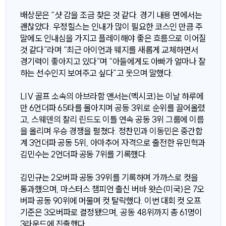
배상문은 “샷 감을 조금 찾은 것 같다. 경기 내용 면에서는
괜찮았다. 우정힐스는 인내가 많이 필요한 코스인 만큼 주
말에도 인내심을 가지고 플레이해야 좋은 흐름으로 이어질
것 같다”라며 “최근 아이언과 웨지를 새롭게 교체하면서
경기력이 좋아지고 있다”며 “아들에게도 아빠가 얼마나 잘
하는 선수인지 보여주고 싶다”고 웃으며 말했다.
LIV 골프 소속의 아브라함 앤서는(멕시코)는 이날 하루에
만 6언더파 65타를 몰아치며 공동 3위로 순위를 끌어올렸
고, 스웨덴의 찰리 린드도 이틀 연속 공동 3위 그룹에 이름
을 올리며 우승 경쟁을 펼쳤다. 정찬민과 이동민은 중간합
계 3언더파 공동 5위, 아마추어 자격으로 출전한 유민혁과
김민수는 2언더파 공동 7위를 기록했다.
김민규는 2오버파 공동 39위를 기록하며 가까스로 컷을
통과했으며, 마스터스 챔피언 출신 버바 왓슨(미국)은 7오
버파 공동 90위에 머물며 컷 탈락했다. 이번 대회 컷 오프
기준은 3오버파로 결정됐으며, 공동 48위까지 총 61명이
3라운드에 진출했다.