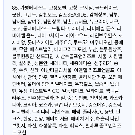
88, 가평베네스트, 고성노벨, 고창, 곤지암, 골드레이크,
군산, 그랜드, 김천포도, 김포SEASIDE, 김해상록, 남부,
남서울, 남여주, 남원상록, 남촌, 뉴서울, 뉴코리아, 대구,
도고, 동래베네스트, 드림파크, 라데나, 라비에벨 듄스, 라
비에벨 올드, 레이크사이드, 레이크우드, 레인보우힐스, 로
제비앙, 롯데스카이힐 제주CC, 루트52, 마우나오션, 몽베
르, 무안, 베스트밸리, 베어크리크 포천, 부산, 블루원상주,
블루원용인, 샌드파인, 서산수골프앤리조트, 서울, 서원밸
리, 설해원, 성문안, 세레니티, 세종에머슨, 센추리21, 송
추, 수원, 신라, 아난티클럽서울, 아덴힐 리조트앤골프, 아
시아나, 안양, 양주, 엘리시안강촌, 엘리시안 제주, 오창 에
딘버러, 올데이 임페리얼레이크, 우정힐스, 월송리, 웰링
턴, 유성, 이스트밸리CC, 일동레이크, 일라이트, 잭니클
라우스, 전주샹그릴라, 제일, 중문, 천룡, 천안상록, 카스카
디아, 코리아, 코스카, 클럽 나인브릿지, 킹스데일, 킹즈락,
테디밸리, 트리니티, 파인스톤, 페럼, 플라자CC 용인, 핀
크스, 한성, 한양, 해비치 서울, 해비치 제주, 해슬리 나인
브릿지, 화산, 화성상록, 화순, 휘닉스, 힐마루 골프앤리조
트 포천