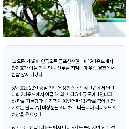
‘코오롱 제68회 한국오픈 골프선수권대회’ 2라운드에서
양지호가 이틀 연속 단독 선두를 지켜내며 우승 경쟁에서
한발 앞서 나갔다.
양지호는 22일 충남 천안 우정힐스 컨트리클럽에서 열린
대회 2라운드에서 이글 1개와 버디 5개를 묶어 4언더파
67타를 기록했다. 중간합계 10언더파 132타를 적어낸 양
지호는 단독 2위 배상문을 4타 차로 따돌리며 리더보드 최
상단을 유지했다.
양지호는 전날 1라운드에서 버디 9개를 몰아치며 단독 선