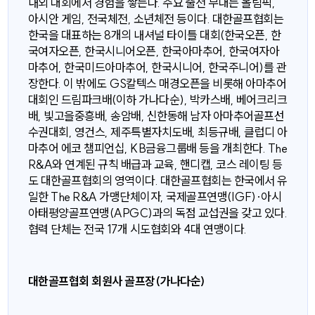
내외 대회에서 경험을 쌓는다. 주요 출전 무대는 올림픽,
아시안 게임, 전국체전, 소년체전 등이다. 대한골프협회는
한국을 대표하는 8개의 내셔널 타이틀 대회(한국오픈, 한
국여자오픈, 한국시니어오픈, 한국아마추어, 한국여자아
마추어, 한국미드아마추어, 한국시니어, 한국주니어)를 관
장한다. 이 밖에도 GS칼텍스 매경오픈을 비롯해 아마추어
대회인 드림파크배(이하 가나다순), 박카스배, 베어크리크
배, 빛고을중흥배, 송암배, 신한동해 남자 아마추어골프선
수권대회, 영건스, 제주특별자치도배, 최등규배, 클럽디 아
마추어 에코 챔피언십, KB금융그룹배 등을 개최한다. The
R&A와 연계된 규칙 배급과 교육, 핸디캡, 코스 레이팅 등
도 대한골프협회의 영역이다. 대한골프협회는 한국에서 유
일한 The R&A 가맹단체이자, 국제골프연맹(IGF)·아시
아태평양골프연맹(APGC)과의 독점 교섭권을 갖고 있다.
협력 단체는 전국 17개 시도협회와 4대 연맹이다.
대한골프협회 회원사 골프장(가나다순)