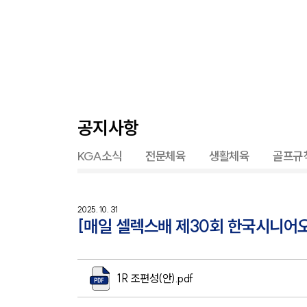
공지사항
KGA소식
전문체육
생활체육
골프규
2025. 10. 31
[매일 셀렉스배 제30회 한국시니어오픈
1R 조편성(안).pdf