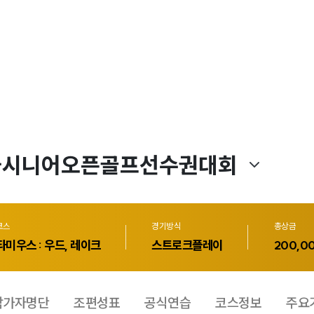
코스
경기방식
총상금
타미우스 : 우드, 레이크
스트로크플레이
200,0
참가자명단
조편성표
공식연습
코스정보
주요