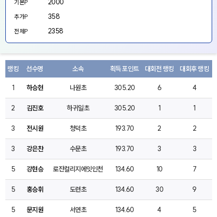
2000
기본P
358
추가P
2358
전체P
랭킹
선수명
소속
획득 포인트
대회전 랭킹
대회후 랭킹
1
하승현
나원초
305.20
6
4
2
김진호
하귀일초
305.20
1
1
3
전시원
청덕초
193.70
2
2
3
강은찬
수문초
193.70
3
3
5
강현승
로잔컬리지에잇인천
134.60
10
7
5
홍승휘
도련초
134.60
30
9
5
문지원
서연초
134.60
4
5