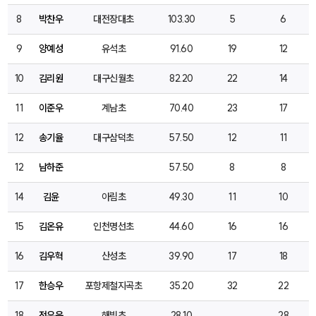
8
박찬우
대전장대초
103.30
5
6
9
양예성
유석초
91.60
19
12
10
김리원
대구신월초
82.20
22
14
11
이준우
계남초
70.40
23
17
12
송기율
대구삼덕초
57.50
12
11
12
남하준
57.50
8
8
14
김윤
아림초
49.30
11
10
15
김온유
인천명선초
44.60
16
16
16
김우혁
산성초
39.90
17
18
17
한승우
포항제철지곡초
35.20
32
22
18
전유운
해빛초
28.10
28