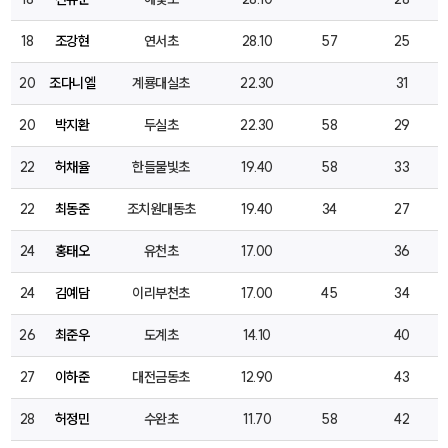
18
조강현
연서초
28.10
57
25
20
조다니엘
계룡대실초
22.30
31
20
박지환
두실초
22.30
58
29
22
허채율
한들물빛초
19.40
58
33
22
최동준
조치원대동초
19.40
34
27
24
홍태오
유천초
17.00
36
24
김예담
이리부천초
17.00
45
34
26
최준우
도계초
14.10
40
27
이하준
대전금동초
12.90
43
28
허정민
수완초
11.70
58
42