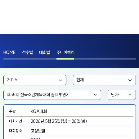
HOME
선수별
대회별
주니어랭킹
KGA대회
주관
2026년 5월 25일(월) ~ 26일(화)
대회기간
고성노벨
대회장소