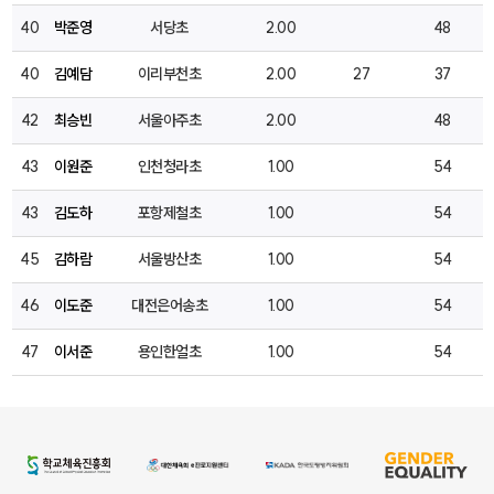
40
박준영
서당초
2.00
48
40
김예담
이리부천초
2.00
27
37
42
최승빈
서울아주초
2.00
48
43
이원준
인천청라초
1.00
54
43
김도하
포항제철초
1.00
54
45
김하람
서울방산초
1.00
54
46
이도준
대전은어송초
1.00
54
47
이서준
용인한얼초
1.00
54