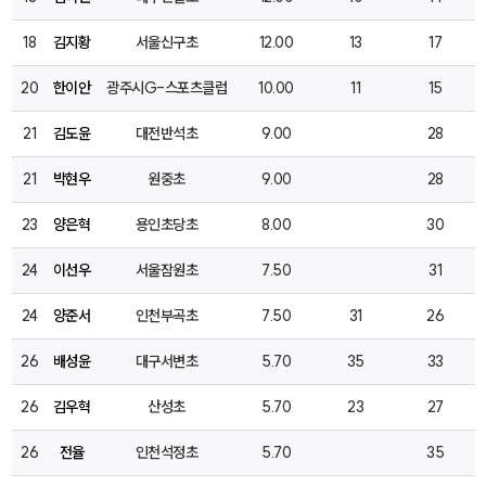
18
김지황
서울신구초
12.00
13
17
20
한이안
광주시G-스포츠클럽
10.00
11
15
21
김도윤
대전반석초
9.00
28
21
박현우
원중초
9.00
28
23
양은혁
용인초당초
8.00
30
24
이선우
서울잠원초
7.50
31
24
양준서
인천부곡초
7.50
31
26
26
배성윤
대구서변초
5.70
35
33
26
김우혁
산성초
5.70
23
27
26
전율
인천석정초
5.70
35