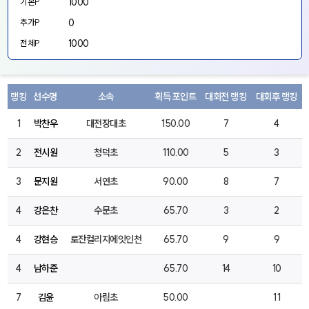
1000
기본P
0
추가P
1000
전체P
랭킹
선수명
소속
획득 포인트
대회전 랭킹
대회후 랭킹
1
박찬우
대전장대초
150.00
7
4
2
전시원
청덕초
110.00
5
3
3
문지원
서연초
90.00
8
7
4
강은찬
수문초
65.70
3
2
4
강현승
로잔컬리지에잇인천
65.70
9
9
4
남하준
65.70
14
10
7
김윤
아림초
50.00
11