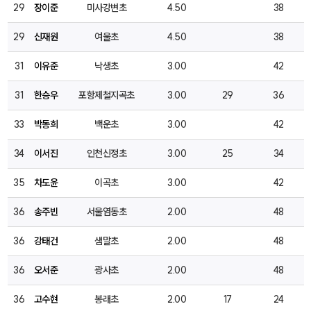
29
장이준
미사강변초
4.50
38
29
신재원
여울초
4.50
38
31
이유준
낙생초
3.00
42
31
한승우
포항제철지곡초
3.00
29
36
33
박동희
백운초
3.00
42
34
이서진
인천신정초
3.00
25
34
35
차도윤
이곡초
3.00
42
36
송주빈
서울염동초
2.00
48
36
강태건
샘말초
2.00
48
36
오서준
광사초
2.00
48
36
고수현
봉래초
2.00
17
24