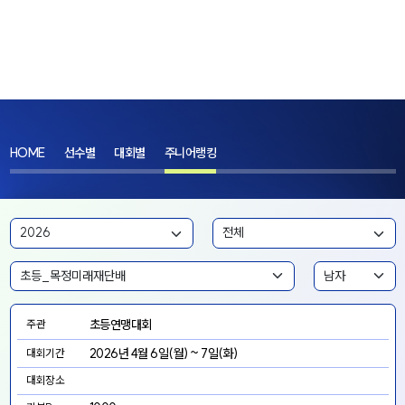
HOME
선수별
대회별
주니어랭킹
초등연맹대회
주관
2026년 4월 6일(월) ~ 7일(화)
대회기간
대회장소