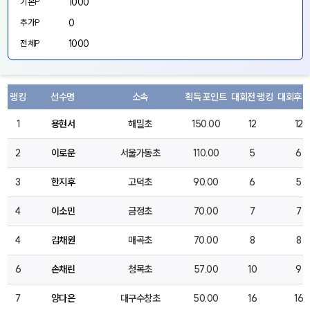
1000
기본P
0
추가P
1000
전체P
랭킹
선수명
소속
획득 포인트
대회전 랭킹
대회후 
1
용현서
해밀초
150.00
12
12
2
이로운
서울가동초
110.00
5
6
3
한지후
고덕초
90.00
6
5
4
이소민
금정초
70.00
7
7
4
김채원
매곡초
70.00
8
8
6
손채린
청목초
57.00
10
9
7
양다은
대구수창초
50.00
16
16