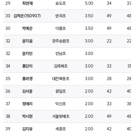
29
최연재
송도초
5.00
34
33
30
김하은(150907)
반곡초
3.50
49
48
30
박예은
아름초
3.50
49
48
32
윤지음
광주송원초
3.00
22
22
32
윤지빈
언남초
3.00
34
홍단미
김제북초
3.00
32
31
35
홍라영
대전복용초
3.00
28
28
36
김서윤
원일초
2.00
42
40
37
정애리
덕신초
2.00
33
38
38
박시현
서울방배초
2.00
49
48
39
김지유
세종초
2.00
42
40