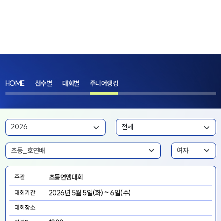
HOME
선수별
대회별
주니어랭킹
초등연맹대회
주관
2026년 5월 5일(화) ~ 6일(수)
대회기간
대회장소