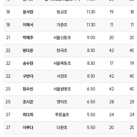
18
윤서현
방교초
11.30
19
18
18
이예서
가촌초
11.30
11
11
21
박채주
서울신동초
9.00
20
20
22
방다온
현곡초
8.30
42
40
22
송수현
서울목동초
8.30
17
19
22
구연아
서연초
8.30
42
40
25
장수빈
서울원명초
6.50
42
40
25
조시은
영덕초
6.50
28
28
27
최다희
푸른솔초
5.50
24
24
27
이루다
다문초
5.50
20
20