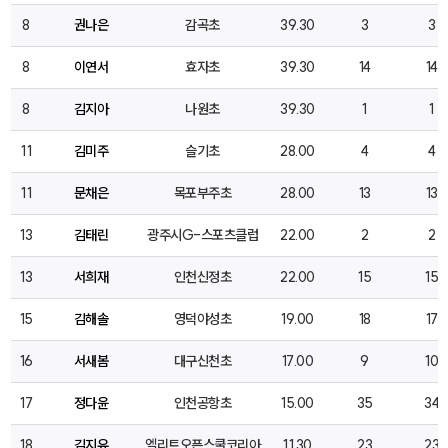
8
권나은
감곡초
39.30
3
3
8
이연서
효자초
39.30
14
14
8
김지아
나원초
39.30
1
1
11
김미주
슬기초
28.00
4
4
11
문채은
목포부주초
28.00
13
13
13
김태린
광주시G-스포츠클럽
22.00
2
2
13
서희재
인천신정초
22.00
15
15
15
김해솔
영덕야성초
19.00
18
17
16
서새봄
대구신천초
17.00
9
10
17
정다윤
인천공항초
15.00
35
34
18
김지유
엘리트오픈스쿨코리아
11.30
23
23