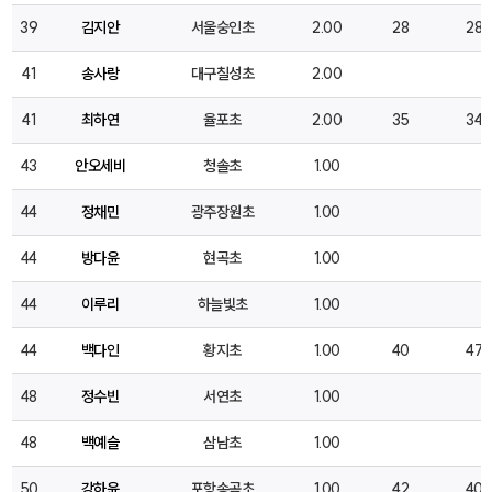
39
김지안
서울숭인초
2.00
28
28
41
송사랑
대구칠성초
2.00
41
최하연
율포초
2.00
35
34
43
안오세비
청솔초
1.00
44
정채민
광주장원초
1.00
44
방다윤
현곡초
1.00
44
이루리
하늘빛초
1.00
44
백다인
황지초
1.00
40
47
48
정수빈
서연초
1.00
48
백예슬
삼남초
1.00
50
강하윤
포항송곡초
1.00
42
40