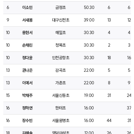
6
이소민
금정초
50.30
6
6
9
서새봄
대구신천초
39.00
13
12
10
용현서
해밀초
30.30
4
4
10
손채린
청목초
30.30
2
3
10
정다윤
인천공항초
30.30
18
16
13
권나은
감곡초
22.00
5
5
13
이예서
가촌초
22.00
8
9
15
박채주
서울신동초
19.00
31
24
16
정하연
한터초
16.00
37
16
장수빈
서울원명초
16.00
44
31
18
김해솔
영덕야성초
12.00
26
26