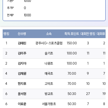
1000
기본P
0
추가P
1000
전체P
랭킹
선수명
소속
획득 포인트
대회전 랭킹
대회후 
1
김태린
광주시G-스포츠클럽
150.00
3
2
2
김미주
슬기초
100.00
11
11
2
김지아
나원초
100.00
1
1
4
김채원
매곡초
70.00
9
7
4
한지후
고덕초
70.00
10
10
6
윤서현
방교초
50.30
27
19
6
이로운
서울가동초
50.30
7
8