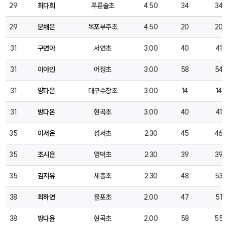
29
최다희
푸른솔초
4.50
34
34
29
문채은
목포부주초
4.50
20
20
31
구연아
서연초
3.00
40
41
31
이아인
어정초
3.00
58
54
31
양다은
대구수창초
3.00
14
14
31
방다온
현곡초
3.00
40
41
35
이서은
성서초
2.30
45
46
35
조시은
영덕초
2.30
39
39
35
김지유
세종초
2.30
48
53
38
최하연
율포초
2.00
47
51
38
방다윤
현곡초
2.00
58
55