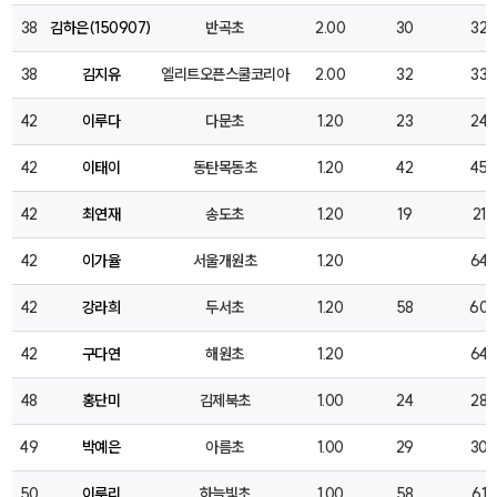
38
김하은(150907)
반곡초
2.00
30
32
38
김지유
엘리트오픈스쿨코리아
2.00
32
33
42
이루다
다문초
1.20
23
24
42
이태이
동탄목동초
1.20
42
45
42
최연재
송도초
1.20
19
21
42
이가율
서울개원초
1.20
64
42
강라희
두서초
1.20
58
60
42
구다연
해원초
1.20
64
48
홍단미
김제북초
1.00
24
28
49
박예은
아름초
1.00
29
30
50
이루리
하늘빛초
1.00
58
61