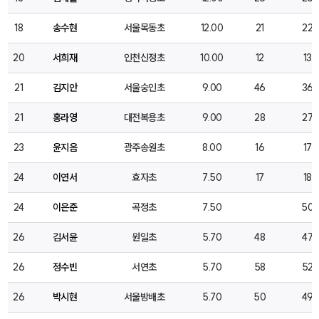
18
송수현
서울목동초
12.00
21
22
20
서희재
인천신정초
10.00
12
13
21
김지안
서울숭인초
9.00
46
36
21
홍라영
대전복용초
9.00
28
27
23
윤지음
광주송원초
8.00
16
17
24
이연서
효자초
7.50
17
18
24
이은준
곡정초
7.50
50
26
김서윤
원일초
5.70
48
47
26
정수빈
서연초
5.70
58
52
26
박시현
서울방배초
5.70
50
49