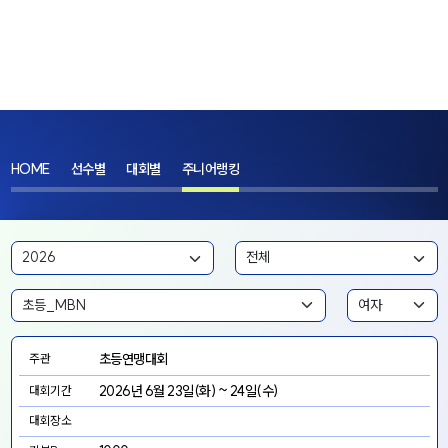
HOME
선수별
대회별
주니어랭킹
초등연맹대회
주관
2026년 6월 23일(화) ~ 24일(수)
대회기간
대회장소