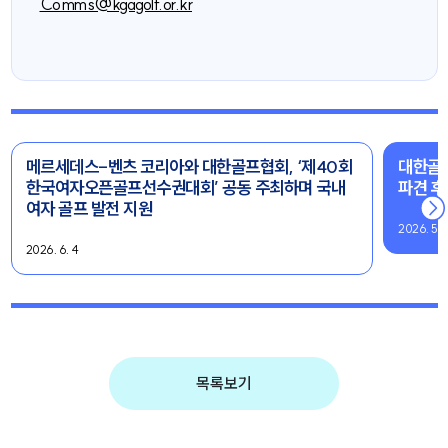
Comms@kgagolf.or.kr
메르세데스-벤츠 코리아와 대한골프협회, ‘제40회
대한골
한국여자오픈골프선수권대회’ 공동 주최하며 국내
파견 후
여자 골프 발전 지원
2026. 5. 
2026. 6. 4
목록보기