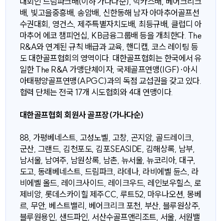
대회인 드림파크배(이하 가나다순), 박카스배, 베어크리크
배, 빛고을중흥배, 송암배, 신한동해 남자 아마추어골프선
수권대회, 영건스, 제주특별자치도배, 최등규배, 클럽디 아
마추어 에코 챔피언십, KB금융그룹배 등을 개최한다. The
R&A와 연계된 규칙 배급과 교육, 핸디캡, 코스 레이팅 등
도 대한골프협회의 영역이다. 대한골프협회는 한국에서 유
일한 The R&A 가맹단체이자, 국제골프연맹(IGF)·아시
아태평양골프연맹(APGC)과의 독점 교섭권을 갖고 있다.
협력 단체는 전국 17개 시도협회와 4대 연맹이다.
대한골프협회 회원사 골프장(가나다순)
88, 가평베네스트, 고성노벨, 고창, 곤지암, 골드레이크,
군산, 그랜드, 김천포도, 김포SEASIDE, 김해상록, 남부,
남서울, 남여주, 남원상록, 남촌, 뉴서울, 뉴코리아, 대구,
도고, 동래베네스트, 드림파크, 라데나, 라비에벨 듄스, 라
비에벨 올드, 레이크사이드, 레이크우드, 레인보우힐스, 로
제비앙, 롯데스카이힐 제주CC, 루트52, 마우나오션, 몽베
르, 무안, 베스트밸리, 베어크리크 포천, 부산, 블루원상주,
블루원용인, 샌드파인, 서산수골프앤리조트, 서울, 서원밸