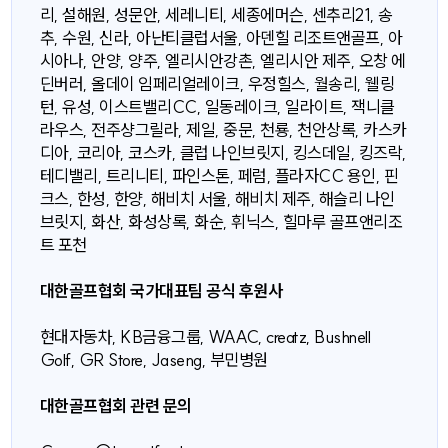
리, 설해원, 성문안, 세레니티, 세종에머슨, 센추리21, 송
추, 수원, 신라, 아난티클럽서울, 아덴힐 리조트앤골프, 아
시아나, 안양, 양주, 엘리시안강촌, 엘리시안 제주, 오창 에
딘버러, 올데이 임페리얼레이크, 우정힐스, 월송리, 웰링
턴, 유성, 이스트밸리CC, 일동레이크, 일라이트, 잭니클
라우스, 전주샹그릴라, 제일, 중문, 천룡, 천안상록, 카스카
디아, 코리아, 코스카, 클럽 나인브릿지, 킹스데일, 킹즈락,
테디밸리, 트리니티, 파인스톤, 페럼, 플라자CC 용인, 핀
크스, 한성, 한양, 해비치 서울, 해비치 제주, 해슬리 나인
브릿지, 화산, 화성상록, 화순, 휘닉스, 힐마루 골프앤리조
트 포천
대한골프협회 국가대표팀 공식 후원사
현대자동차, KB금융그룹, WAAC, creatz, Bushnell
Golf, GR Store, Jaseng, 부민병원
대한골프협회 관련 문의