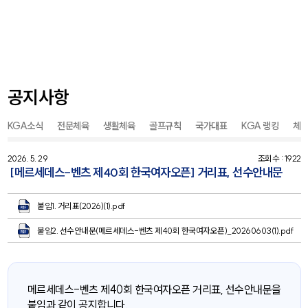
공지사항
KGA소식
전문체육
생활체육
골프규칙
국가대표
KGA 랭킹
체
2026. 5. 29
조회수 : 1922
[메르세데스-벤츠 제40회 한국여자오픈] 거리표, 선수안내문
붙임1. 거리표(2026)(1).pdf
붙임2. 선수안내문(메르세데스-벤츠 제40회 한국여자오픈)_20260603(1).pdf
메르세데스-벤츠 제40회 한국여자오픈 거리표, 선수안내문을
붙임과 같이 공지합니다.