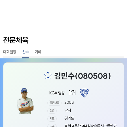
전문체육
대회일정
선수
기록
1위
KGA 랭킹
2008
출생년도
남자
성별
경기도
시도
호원고등학교부설방송통신고등학교
소속