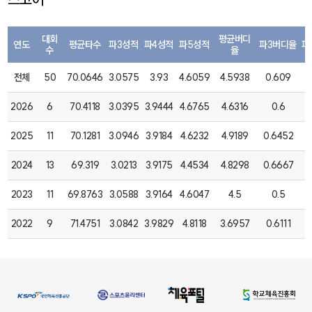
대회
평균버디
연도
평균타수
파3성적
파4성적
파5성적
파3버디율
파
수
율
전체
50
70.0646
3.0575
3.93
4.6059
4.5938
0.609
2
2026
6
70.4118
3.0395
3.9444
4.6765
4.6316
0.6
2
2025
11
70.1281
3.0946
3.9184
4.6232
4.9189
0.6452
2
2024
13
69.319
3.0213
3.9175
4.4534
4.8298
0.6667
2
2023
11
69.8763
3.0588
3.9164
4.6047
4.5
0.5
2
2022
9
71.4751
3.0842
3.9829
4.8118
3.6957
0.6111
1