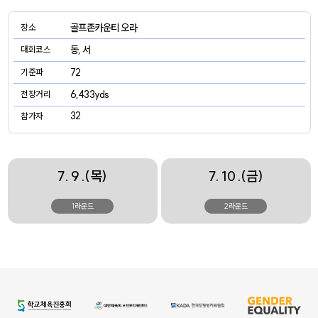
골프존카운티 오라
장소
동, 서
대회코스
72
기준파
6,433yds
전장거리
32
참가자
7. 9 .(목)
7. 10 .(금)
1라운드
2라운드