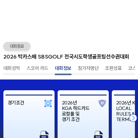
대회종료
대회성적
스코어 카드
대회정보
참가자명단
조편성표
코스
경기조건
2026년
2026년 K
KGA 하드카드
LOCAL
로컬룰 및
RULES &
경기 조건
TERMS