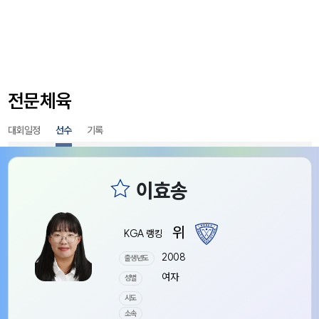
전문체육
대회일정
선수
기록
위
KGA 랭킹
2008
출생년도
여자
성별
시도
소속