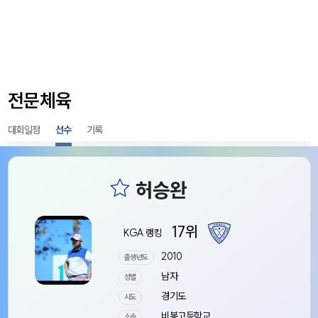
전문체육
대회일정
선수
기록
17위
KGA 랭킹
2010
출생년도
남자
성별
경기도
시도
비봉고등학교
소속