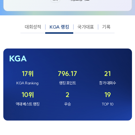
대회성적
KGA 랭킹
국가대표
기록
17위
796.17
21
KGA Ranking
랭킹 포인트
참가 대회수
10위
2
19
역대 베스트 랭킹
우승
TOP 10