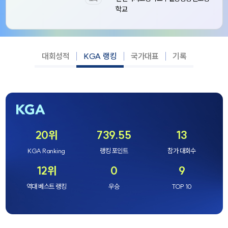
학교
대회성적
KGA 랭킹
국가대표
기록
20위
739.55
13
KGA Ranking
랭킹 포인트
참가 대회수
12위
0
9
역대 베스트 랭킹
우승
TOP 10