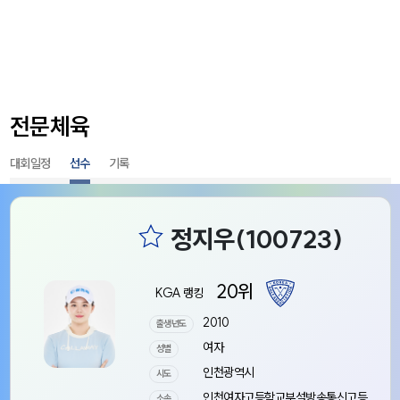
전문체육
대회일정
선수
기록
20위
KGA 랭킹
2010
출생년도
여자
성별
인천광역시
시도
인천여자고등학교부설방송통신고등
소속