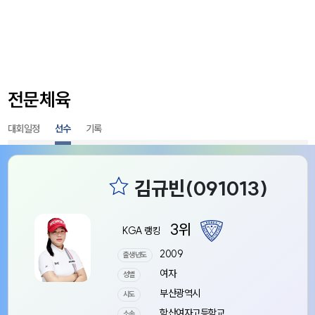
전문체육
대회일정
선수
기록
3위
KGA 랭킹
2009
출생년도
여자
성별
부산광역시
시도
학산여자고등학교
소속