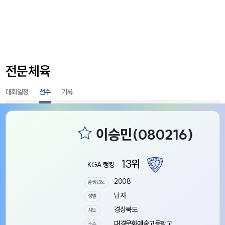
전문체육
대회일정
선수
기록
13위
KGA 랭킹
2008
출생년도
남자
성별
경상북도
시도
대경문화예술고등학교
소속