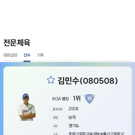
전문체육
대회일정
선수
기록
1위
KGA 랭킹
2008
출생년도
남자
성별
경기도
시도
호원고등학교부설방송통신고등학교
소속