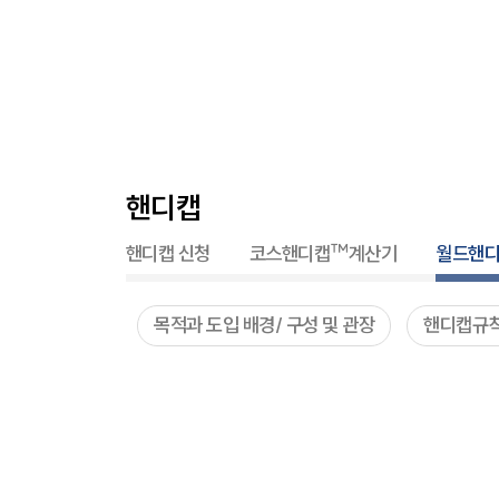
핸디캡
핸디캡 신청
코스핸디캡™계산기
월드핸
목적과 도입 배경/ 구성 및 관장
핸디캡규