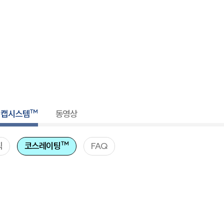
디캡시스템™
동영상
칙
코스레이팅™
FAQ