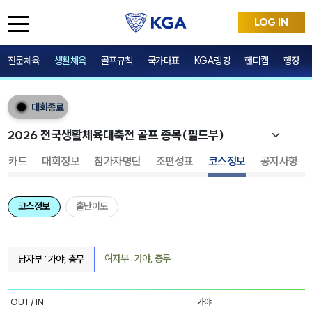
LOG IN
전문체육
생활체육
골프규칙
국가대표
KGA랭킹
핸디캡
행정
대회종료
어카드
대회정보
참가자명단
조편성표
코스정보
공지사항
코스정보
홀난이도
여자부 : 가야, 충무
남자부 : 가야, 충무
OUT / IN
가야