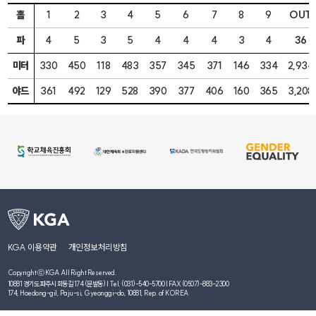
홀
1
2
3
4
5
6
7
8
9
OUT
파
4
5
3
5
4
4
4
3
4
36
미터
330
450
118
483
357
345
371
146
334
2,934
야드
361
492
129
528
390
377
406
160
365
3,208
KGA 이용약관
개인정보처리방침
Copyright ⓒ KGA All Right Reserved.
10881 경기도 파주시 회동길 174 (문발동) | Tel. (031)-540-5700 | FAX (0507)-883-2300
174, Hoedong-gil, Paju-si, Gyeonggi-do, 10881, Rep. of KOREA