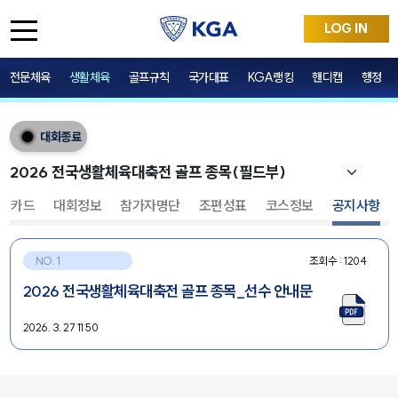
LOG IN
전문체육
생활체육
골프규칙
국가대표
KGA랭킹
핸디캡
행정
대회종료
어카드
대회정보
참가자명단
조편성표
코스정보
공지사항
NO. 1
조회수 : 1204
2026 전국생활체육대축전 골프 종목_선수 안내문
2026. 3. 27 11:50