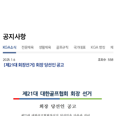
공지사항
KGA소식
전문체육
생활체육
골프규칙
국가대표
KGA 랭킹
체
2025. 1. 6
조회수 : 558
[제21대 회장선거] 회장 당선인 공고