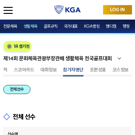
LOG IN
전문체육
생활체육
골프규칙
국가대표
KGA랭킹
핸디캡
행정
1R 경기전
성적
스코어카드
대회정보
참가자명단
조편성표
코스정보
전체선수
전체 선수
선수명