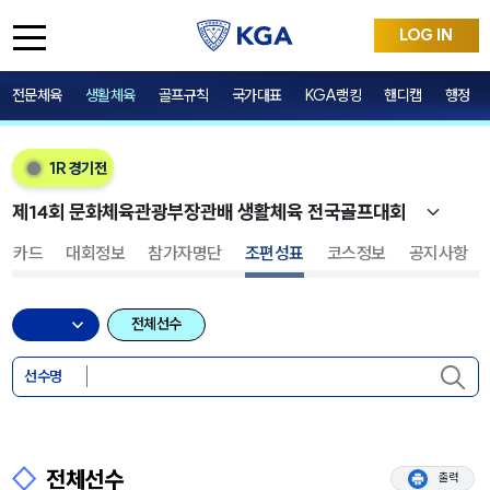
LOG IN
전문체육
생활체육
골프규칙
국가대표
KGA랭킹
핸디캡
행정
1R 경기전
어카드
대회정보
참가자명단
조편성표
코스정보
공지사항
전체선수
선수명
전체선수
출력